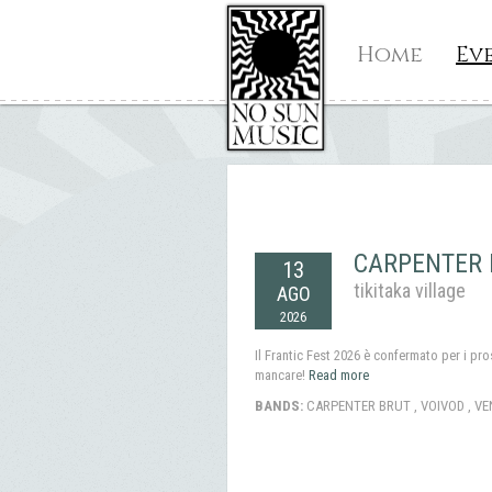
Home
Ev
CARPENTER B
13
tikitaka village
AGO
2026
Il Frantic Fest 2026 è confermato per i pro
mancare!
Read more
BANDS:
CARPENTER BRUT , VOIVOD , VE