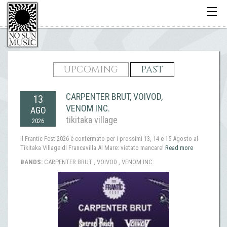
Toggle
navigati
UPCOMING
PAST
CARPENTER BRUT, VOIVOD,
13
VENOM INC.
AGO
tikitaka village
2026
Il Frantic Fest 2026 è confermato per i prossimi 13, 14 e 15 Agosto al
Tikitaka Village di Francavilla Al Mare: vietato mancare!
Read more
BANDS:
CARPENTER BRUT , VOIVOD , VENOM INC.