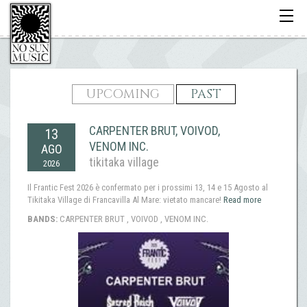
Toggle
navigati
UPCOMING
PAST
CARPENTER BRUT, VOIVOD,
13
VENOM INC.
AGO
tikitaka village
2026
Il Frantic Fest 2026 è confermato per i prossimi 13, 14 e 15 Agosto al
Tikitaka Village di Francavilla Al Mare: vietato mancare!
Read more
BANDS:
CARPENTER BRUT , VOIVOD , VENOM INC.