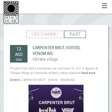
Toggle
navigati
UPCOMING
PAST
CARPENTER BRUT, VOIVOD,
13
VENOM INC.
AGO
tikitaka village
2026
Il Frantic Fest 2026 è confermato per i prossimi 13, 14 e 15 Agosto al
Tikitaka Village di Francavilla Al Mare: vietato mancare!
Read more
BANDS:
CARPENTER BRUT , VOIVOD , VENOM INC.