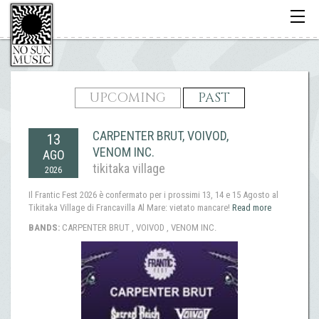
Toggle
navigati
UPCOMING
PAST
CARPENTER BRUT, VOIVOD,
13
VENOM INC.
AGO
tikitaka village
2026
Il Frantic Fest 2026 è confermato per i prossimi 13, 14 e 15 Agosto al
Tikitaka Village di Francavilla Al Mare: vietato mancare!
Read more
BANDS:
CARPENTER BRUT , VOIVOD , VENOM INC.