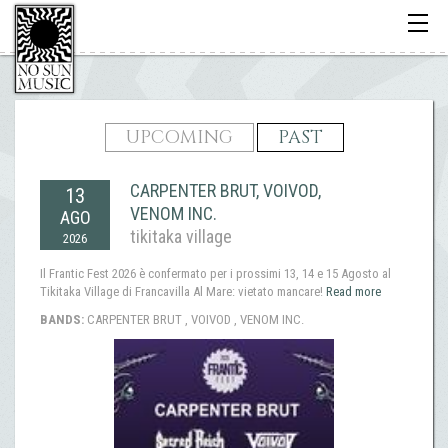
Toggle
navigati
UPCOMING
PAST
CARPENTER BRUT, VOIVOD,
13
VENOM INC.
AGO
tikitaka village
2026
Il Frantic Fest 2026 è confermato per i prossimi 13, 14 e 15 Agosto al
Tikitaka Village di Francavilla Al Mare: vietato mancare!
Read more
BANDS:
CARPENTER BRUT , VOIVOD , VENOM INC.