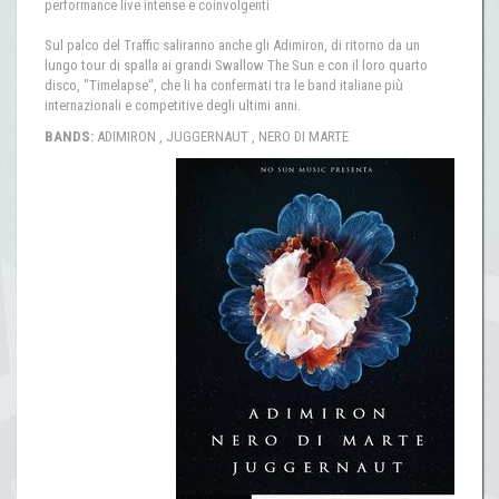
performance live intense e coinvolgenti
Sul palco del Traffic saliranno anche gli Adimiron, di ritorno da un
lungo tour di spalla ai grandi Swallow The Sun e con il loro quarto
disco, "Timelapse", che li ha confermati tra le band italiane più
internazionali e competitive degli ultimi anni.
BANDS:
ADIMIRON , JUGGERNAUT , NERO DI MARTE