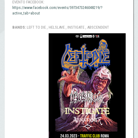
EVENTO FACEBOOK:
https://www.facebook.com/events/5973473246048219/?
active_tab=about
BANDS:
LEFT TO DIE , HELSLAVE , INSTIGATE , ABSCENDENT