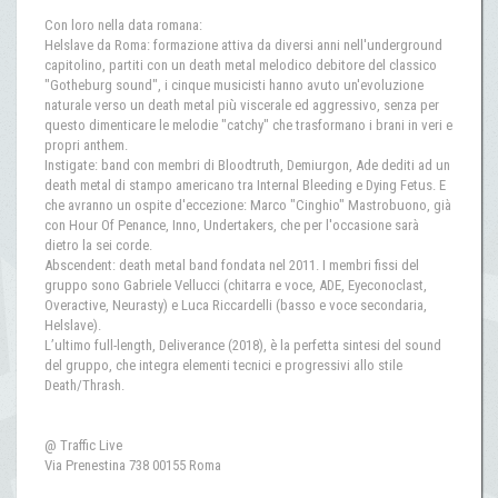
Con loro nella data romana:
Helslave da Roma: formazione attiva da diversi anni nell'underground
capitolino, partiti con un death metal melodico debitore del classico
"Gotheburg sound", i cinque musicisti hanno avuto un'evoluzione
naturale verso un death metal più viscerale ed aggressivo, senza per
questo dimenticare le melodie "catchy" che trasformano i brani in veri e
propri anthem.
Instigate: band con membri di Bloodtruth, Demiurgon, Ade dediti ad un
death metal di stampo americano tra Internal Bleeding e Dying Fetus. E
che avranno un ospite d'eccezione: Marco "Cinghio" Mastrobuono, già
con Hour Of Penance, Inno, Undertakers, che per l'occasione sarà
dietro la sei corde.
Abscendent: death metal band fondata nel 2011. I membri fissi del
gruppo sono Gabriele Vellucci (chitarra e voce, ADE, Eyeconoclast,
Overactive, Neurasty) e Luca Riccardelli (basso e voce secondaria,
Helslave).
L’ultimo full-length, Deliverance (2018), è la perfetta sintesi del sound
del gruppo, che integra elementi tecnici e progressivi allo stile
Death/Thrash.
@ Traffic Live
Via Prenestina 738 00155 Roma