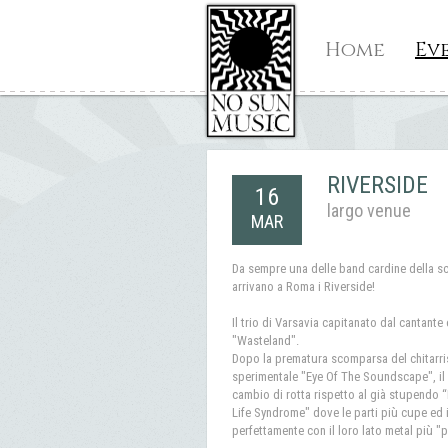
Home
Ev
RIVERSIDE
16
largo venue
MAR
Da sempre una delle band cardine della sc
arrivano a Roma i Riverside!
Il trio di Varsavia capitanato dal cantan
"Wasteland".
Dopo la prematura scomparsa del chitarrist
sperimentale "Eye Of The Soundscape", il
cambio di rotta rispetto al già stupendo 
Life Syndrome" dove le parti più cupe ed 
perfettamente con il loro lato metal più "