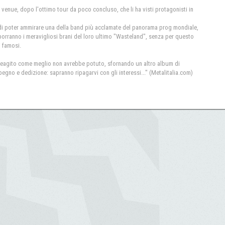
venue, dopo l'ottimo tour da poco concluso, che li ha visti protagonisti in
 di poter ammirare una della band più acclamate del panorama prog mondiale,
oporranno i meravigliosi brani del loro ultimo "Wasteland", senza per questo
i famosi.
ha reagito come meglio non avrebbe potuto, sfornando un altro album di
pegno e dedizione: sapranno ripagarvi con gli interessi..." (Metalitalia.com)