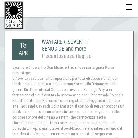
Toggle
navigati
WAYFARER, SEVENTH
18
GENOCIDE and more
APR
trecentosessantagradi
Sycamore Shows, No Sun Music e Trecentosessantagradi Roma
presentano:
Un’evento assolutamente imperdibile per tutti gli appassionati del
black metal più aperto alla sperimentazione e alla fusione con altri
generi. Direttamente dal Colorado arrivano a Roma gli Wayfarer,
formazione che si è distinta lo scorso anno per il fenomenale “World’s
Blood” uscito con Profound Lore e registrato al leggendario studio
The Thousand Caves di Colin Marston. Il combo di Denver propone un
black metal di scuola americana influenzato dal country folk e dalle
colonne sonore del cinema western, che caratterizza anche
l'immaginario estetico. Altro nome degno di nota sarà quello dei
polacchi Entropia; già noti per il post-black metal deafheaveniano del
loro debutto Vesper, recentemente hanno lasciato il segno con