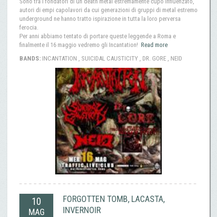
Sono tra i fondatori di un death metal estremamente cupo influenzato,
autori di empi capolavori da cui generazioni di gruppi di metal estremo
underground ne hanno tratto ispirazione in tutta la loro perversa
ferocia.
Per anni abbiamo tentato di portare queste leggende a Roma e
finalmente il 16 maggio vedremo gli Incantation!
Read more
BANDS:
INCANTATION , SUICIDAL CAUSTICITY , DR. GORE , NEID
FORGOTTEN TOMB, LACASTA,
10
INVERNOIR
MAG