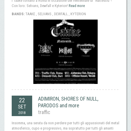
I Taake tornano a Roma in occasione del ventennale di "Nattestid"!
Con loro: Selvans, Dewfall e Kyterion!
Read more
BANDS:
TAAKE , SELVANS , DEWFALL , KYTERION
ADIMIRON, SHORES OF NULL,
22
PARODOS and more
SET
traffic
2018
Insomma, una serata da non perdere per tutti gli appassionati del metal
atmosferico, cupo e progressivo, ma sopratutto per tutti gli amanti