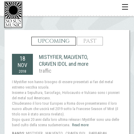
Toggle
navigati
UPCOMING
PAST
MISTYFIER, MALVENTO,
18
CRAVEN IDOL and more
NOV
traffic
2018
I Mystifier non hanno bisogno di essere presentati ai fan del metal
estremo vecchia scuola.
Insieme a Sepultura, Sarcofago, Holocausto e Vulcano sono i pionieri
del metal sud Americano.
Chiuderanno il loro tour Europeo a Roma dove presenteranno il loro
nuovo album che uscirà nel 2019 sotto la Francese Season of Mist (il
titolo non è stato ancora rivelato).
Dopo quasi 20 anni dalla loro ultima release i Mystifier sono una delle
band culto della scena sudamericana.
Read more
BANDS:
MISTYFIER , MALVENTO , CRAVEN IDOL , BARBARIAN ,