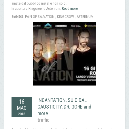
amate dal pubblico metal e non solo.
In apertura Kingcrow e Aeternum.
Read more
BANDS:
PAIN OF SALVATION , KINGCROW , AETERNUM
INCANTATION, SUICIDAL
16
CAUSTICITY, DR. GORE and
MAG
more
2018
traffic