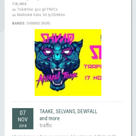
ITALIANA
🎫 TicketOne: goo.gl/Y9vfCx
🎫 Mailticket Italia: bit.ly/2DrMstn
BANDS:
SHINING (NOR)
TAAKE, SELVANS, DEWFALL
07
and more
NOV
traffic
2018