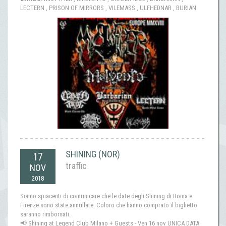
LECTERN , PRISON OF MIRRORS , VILEMASS , ULFHEDNAR , BURIAN
SHINING (NOR)
17
traffic
NOV
2018
Siamo spiacenti di comunicare che le date degli Shining di Roma e
Firenze sono state annullate. Coloro che hanno comprato il biglietto
saranno rimborsati.
📢 Shining at Legend Club Milano + Guests - Ven 16 nov UNICA DATA