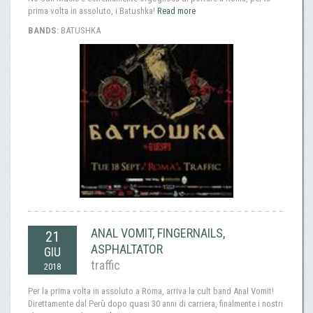
prima volta in assoluto, i Batushka!
Read more
BANDS:
BATUSHKA
ANAL VOMIT, FINGERNAILS,
21
ASPHALTATOR
GIU
traffic
2018
Per la prima volta in assoluto a Roma, arriva la cult band Anal Vomit!
Direttamente dal Perù dopo quasi 30 anni di carriera, finalmente i nostri