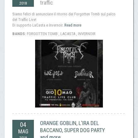
traffic
2018
Siamo felici di annunciare il ritorno dei Forgotten Tomb sul palco
del Traffic Live!
Di supporto LaCasta e Invernoir.
Read more
BANDS:
FORGOTTEN TOMB , LACASTA , INVERNOIR
ORANGE GOBLIN, L'IRA DEL
04
BACCANO, SUPER DOG PARTY
MAG
and more
2018