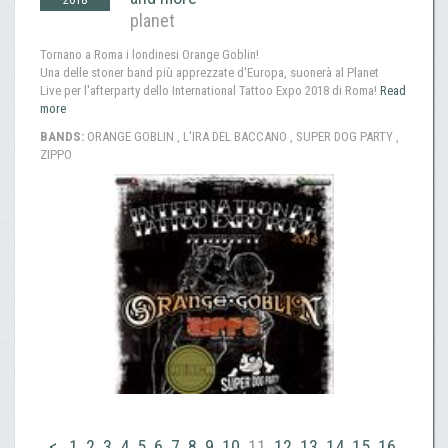
planet
Tornano a Roma i londinesi Orange Goblin!
Una delle stoner band più apprezzate d'Europa, suonerà al Planet
Live per l'afterparty dello International Tattoo Expo 2018 di Roma!
Read
more
BANDS:
ORANGE GOBLIN , L'IRA DEL BACCANO , SUPER DOG PARTY ,
ZIPPO
<
1
2
3
4
5
6
7
8
9
10
11
12
13
14
15
16