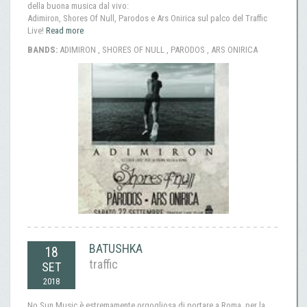
della buona musica dal vivo:
Adimiron, Shores Of Null, Parodos e Ars Onirica sul palco del Traffic
Live!
Read more
BANDS:
ADIMIRON , SHORES OF NULL , PARODOS , ARS ONIRICA
BATUSHKA
18
traffic
SET
2018
No Sun Music è estremamente orgogliosa di portare a Roma, per la